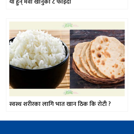
यी हुन् मेवा खानुका ८ फाइदा
स्वस्थ शरीरका लागि भात खान ठिक कि रोटी ?