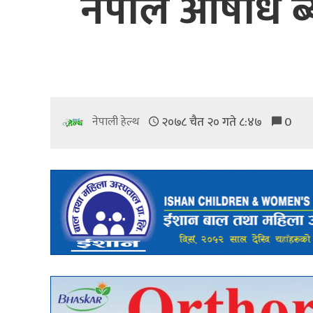
नेपाल औषधि ब
२०७८ चैत २० गते ८:४७
0
नेपाली हेल्थ