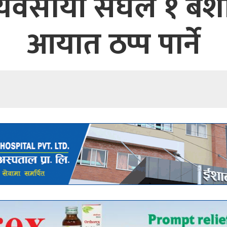
्यवसायी संघले १ बै
आयात ठप्प पार्ने