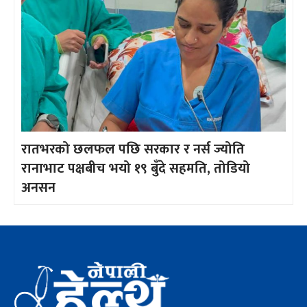
रातभरको छलफल पछि सरकार र नर्स ज्योति
रानाभाट पक्षबीच भयो १९ बुँदे सहमति, तोडियो
अनसन