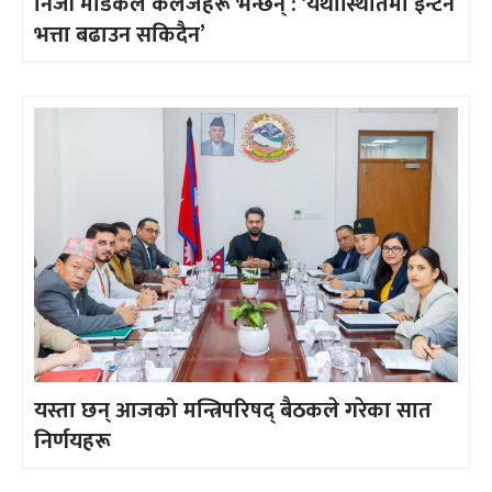
निजी मेडिकल कलेजहरू भन्छन् : ‘यथास्थितिमा इन्टर्न
भत्ता बढाउन सकिदैन’
यस्ता छन् आजको मन्त्रिपरिषद् बैठकले गरेका सात
निर्णयहरू