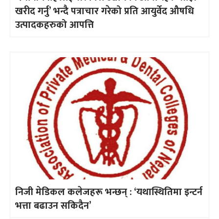
खरीद गर्नु’ भन्दै पत्राचार गरेको प्रति आयुर्वेद औषधि
उत्पादकहरुको आपत्ति
निजी मेडिकल कलेजहरू भन्छन् : ‘यथास्थितिमा इन्टर्न
भत्ता बढाउन सकिदैन’