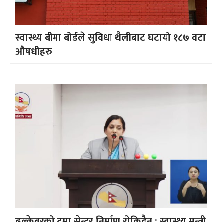
स्वास्थ्य बीमा बोर्डले सुविधा थैलीबाट घटायो १८७ वटा
औषधीहरु
ढल्केबरको ट्रमा सेन्टर निर्माण रोकिदैन : स्वास्थ्य मन्त्री