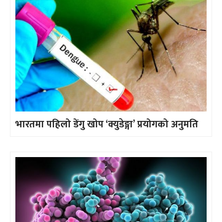
भारतमा पहिलो डेंगु खोप ‘क्युडेङ्गा’ प्रयोगको अनुमति