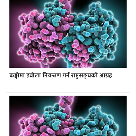
कङ्गोमा इबोला नियन्त्रण गर्न राष्ट्रसङ्घको आग्रह