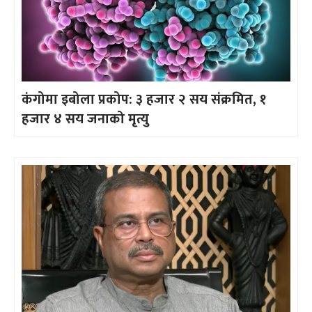
कंगोमा इबोला प्रकोप: ३ हजार २ सय संक्रमित, १
हजार ४ सय जनाको मृत्यु