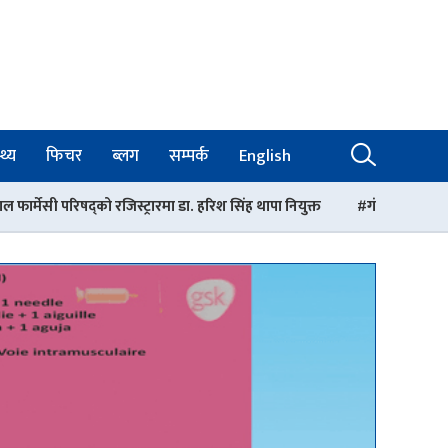
थ्य
फिचर
ब्लग
सम्पर्क
English
्रारमा डा. हरिश सिंह थापा नियुक्त
गंगालाल अस्पतालको निर्देशकमा डा. आशिष 