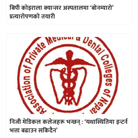
बिपी कोइराला क्यान्सर अस्पतालमा ‘बोनम्यारो’
प्रत्यारोपणको तयारी
निजी मेडिकल कलेजहरू भन्छन् : ‘यथास्थितिमा इन्टर्न
भत्ता बढाउन सकिदैन’