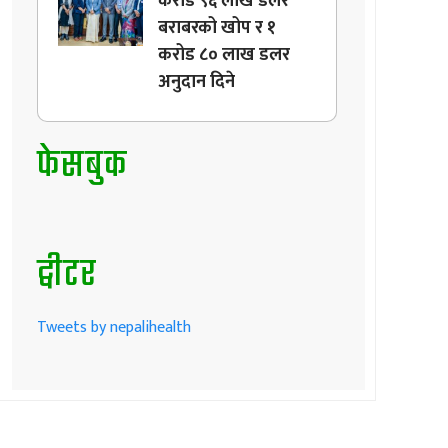
करोड ९६ लाख डलर
बराबरको खोप र १
करोड ८० लाख डलर
अनुदान दिने
फेसबुक
ट्वीटर
Tweets by nepalihealth