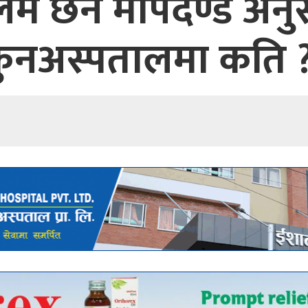
मै छैन मापदण्ड अन
ुनअस्पतालमा कति 