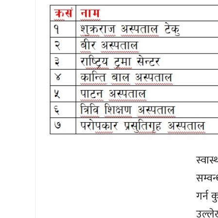
स्वास
सम्वन
गर्न 
उल्ल