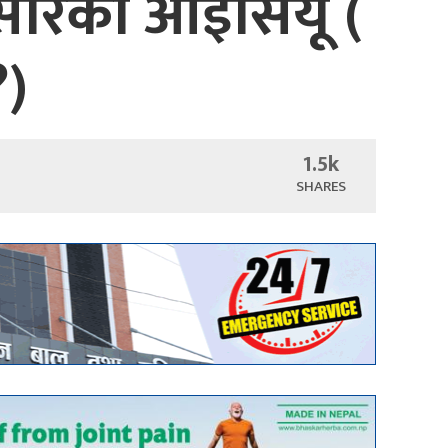
ुसारको आइसियू (
?)
1.5k
SHARES