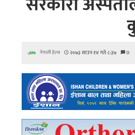
सरकारी अस्पताल
क
२०७३ साउन १४ गते ८:३७
0
नेपाली हेल्थ