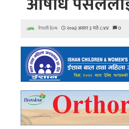
औषधि पसलेलाई ‘ब
२०७३ असार ३ गते ८:४४
0
नेपाली हेल्थ