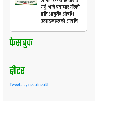
औषधिहरु सोझै खरीद
गर्नु’ भन्दै पत्राचार गरेको
प्रति आयुर्वेद औषधि
उत्पादकहरुको आपत्ति
फेसबुक
ट्वीटर
Tweets by nepalihealth