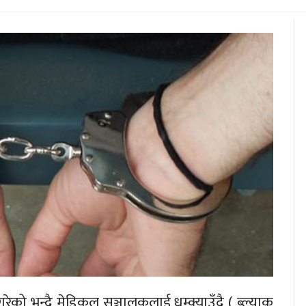
गरेको भन्दै मेडिकल सञ्चालकलाई धम्क्याउँदै ( ब्ल्याक