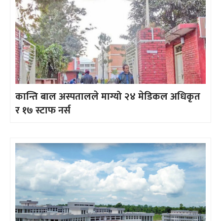
कान्ति बाल अस्पतालले माग्यो २४ मेडिकल अधिकृत
र १७ स्टाफ नर्स