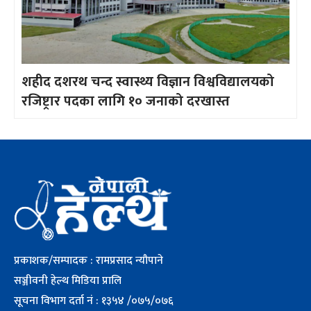
शहीद दशरथ चन्द स्वास्थ्य विज्ञान विश्वविद्यालयको
रजिष्ट्रार पदका लागि १० जनाको दरखास्त
प्रकाशक/सम्पादक : रामप्रसाद न्यौपाने
सञ्जीवनी हेल्थ मिडिया प्रालि
सूचना विभाग दर्ता नं : १३५४ /०७५/०७६