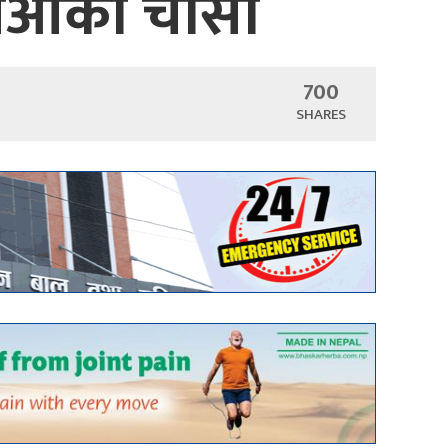
ूएचओको चासो
700
SHARES