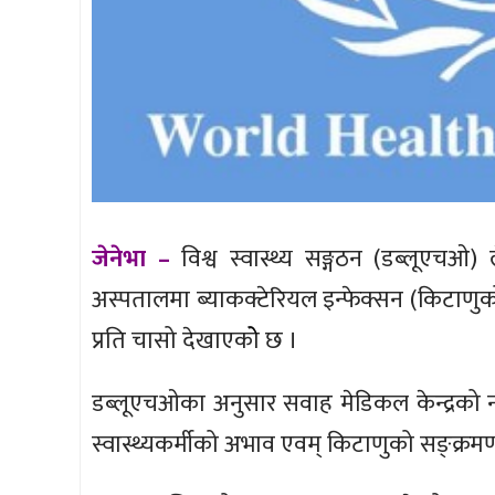
जेनेभा –
विश्व स्वास्थ्य सङ्गठन (डब्लूएचओ) 
अस्पतालमा ब्याकक्टेरियल इन्फेक्सन (किटाणु
प्रति चासो देखाएकोे छ ।
डब्लूएचओका अनुसार सवाह मेडिकल केन्द्रको नजव
स्वास्थ्यकर्मीको अभाव एवम् किटाणुको सङ्क्रम