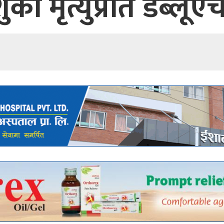
को मृत्युप्रति डब्ल