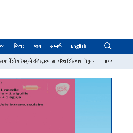
थ्य
फिचर
ब्लग
सम्पर्क
English
्रारमा डा. हरिश सिंह थापा नियुक्त
गंगालाल अस्पतालको निर्देशकमा डा. आशिष 