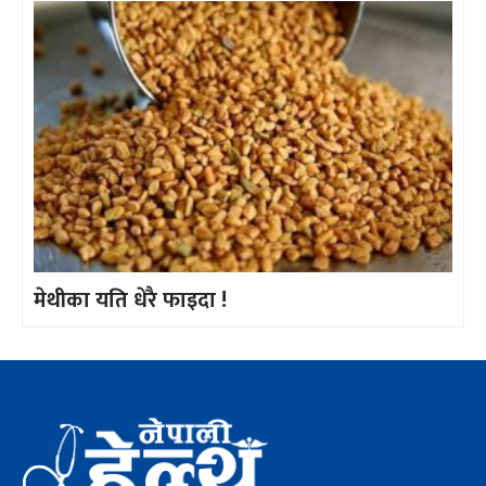
मेथीका यति धेरै फाइदा !