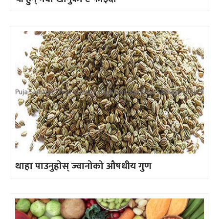
थाहा पाउनुहोस् ज्वानोको औषधीय गुण