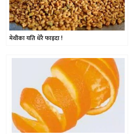
मेथीका यति धेरै फाइदा !