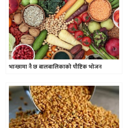
भान्छामा नै छ बालबालिकाको पौष्टिक भोजन