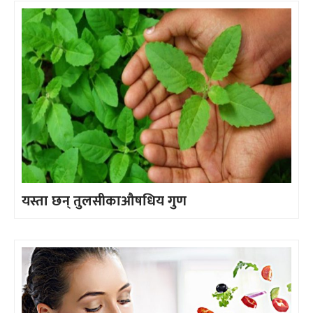
यस्ता छन् तुलसीकाऔषधिय गुण