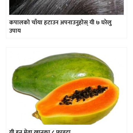
कपालको चाँया हटाउन अपनाउनुहोस् यी ७ घरेलु
उपाय
यी हुन् मेवा खानुका ८ फाइदा