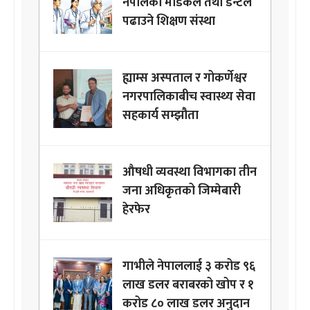
नेपालका मेडिकल तथा डेन्टल
पढाउने शिक्षण संस्था
ह्याम्स अस्पताल र गोकर्णेश्वर
नगरपालिकाबीच स्वास्थ्य सेवा
सहकार्य सम्झौता
औषधी व्यवस्था विभागका तीन
जना अधिकृतको जिम्मेबारी
हेरफेर
गाभीले नेपाललाई ३ करोड ९६
लाख डलर बराबरको खोप र १
करोड ८० लाख डलर अनुदान