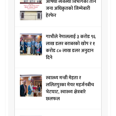
औषधी व्यवस्था विभागका तीन
जना अधिकृतको जिम्मेबारी
हेरफेर
गाभीले नेपाललाई ३ करोड ९६
लाख डलर बराबरको खोप र १
करोड ८० लाख डलर अनुदान
दिने
स्वास्थ्य मन्त्री मेहता र
ललितपुरका मेयर महर्जनबीच
भेटघाट, स्वास्थ्य क्षेत्रबारे
छलफल