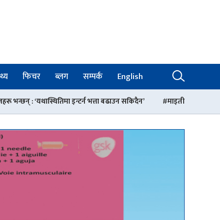
थ्य
फिचर
ब्लग
सम्पर्क
English
इन्टर्न भत्ता बढाउन सकिदैन’
माइतीघर मण्डलामा अनसनरत डा. डिल्ली हरिज