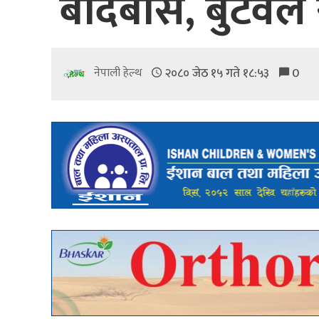
बर्दिबास, बुटवल 
२०८० जेठ १५ गते १८:५३
0
नेपाली हेल्थ