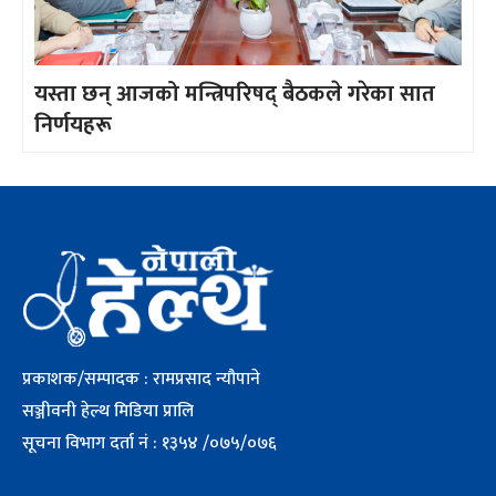
यस्ता छन् आजको मन्त्रिपरिषद् बैठकले गरेका सात
निर्णयहरू
प्रकाशक/सम्पादक : रामप्रसाद न्यौपाने
सञ्जीवनी हेल्थ मिडिया प्रालि
सूचना विभाग दर्ता नं : १३५४ /०७५/०७६