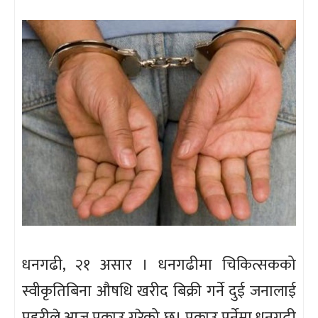
धनगढी, २१ असार । धनगढीमा चिकित्सकको
स्वीकृतिबिना औषधि खरीद बिक्री गर्ने दुई जनालाई
प्रहरीले आज पक्राउ गरेको छ। पक्राउ पर्नेमा धनगढी