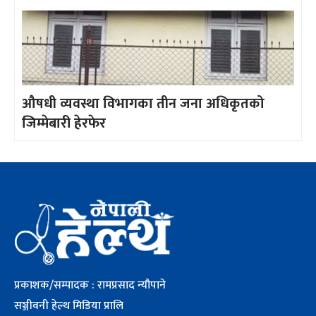
औषधी व्यवस्था विभागका तीन जना अधिकृतको
जिम्मेबारी हेरफेर
प्रकाशक/सम्पादक : रामप्रसाद न्यौपाने
सञ्जीवनी हेल्थ मिडिया प्रालि