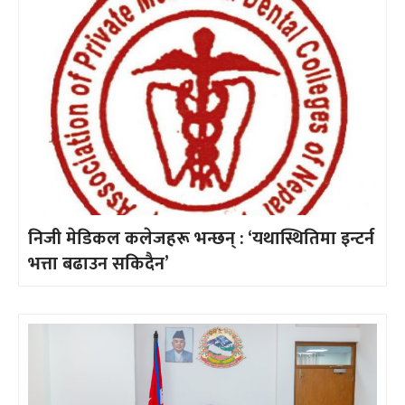
निजी मेडिकल कलेजहरू भन्छन् : ‘यथास्थितिमा इन्टर्न
भत्ता बढाउन सकिदैन’