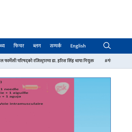
थ्य
फिचर
ब्लग
सम्पर्क
English
्रारमा डा. हरिश सिंह थापा नियुक्त
गंगालाल अस्पतालको निर्देशकमा डा. आशिष 