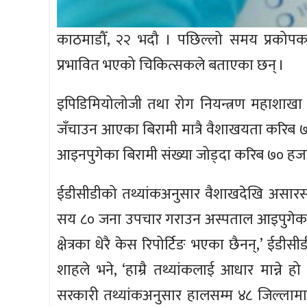
काठमाडौँ, २२ भदौ । पछिल्लो समय प्रकोपका
प्रभावित भएको चिकित्सकले बताएका छन् ।
इपिडिमियोलोजी तथा रोग नियन्त्रण महाशाखा
जँचाउन आएका बिरामी मात्रै वैशाखयता करिब 
आइनपुगेका बिरामी संख्या जोड्दा करिब ७० हज
ईडीसीडीको तथ्यांकअनुसार वैशाखदेखि असार
सय ८० जना उपचार गराउन अस्पताल आइपुगेका छन् 
क्षेत्रका धेरै केस रिपोर्टिङ भएका छैनन्,’ ईडी
शाहले भने, ‘हाम्रै तथ्यांकलाई आधार मान्ने ह
सरकारी तथ्यांकअनुसार हालसम्म ४८ जिल्लामा 