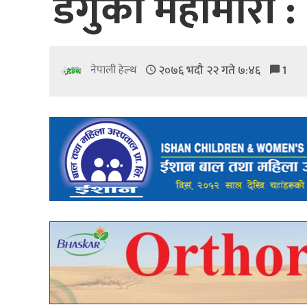
डेंगुको महामारी 
२०७६ भदौ २२ गते ७:४६
1
नेपाली हेल्थ