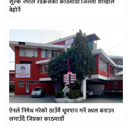
शुल्क नेपाल रेडक्रसको काठमाडौँ जिल्ला शाखाले
बेहोर्ने
ऐनले निषेध गरेको ठाउँमै धूमपान गर्ने स्थल बनाउन
लगाउँदै जिप्रका काठमाडौँ