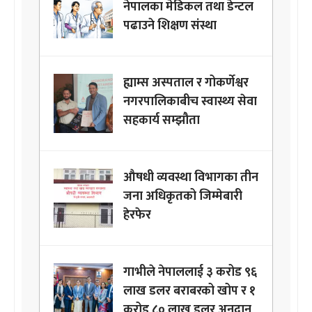
नेपालका मेडिकल तथा डेन्टल
पढाउने शिक्षण संस्था
ह्याम्स अस्पताल र गोकर्णेश्वर
नगरपालिकाबीच स्वास्थ्य सेवा
सहकार्य सम्झौता
औषधी व्यवस्था विभागका तीन
जना अधिकृतको जिम्मेबारी
हेरफेर
गाभीले नेपाललाई ३ करोड ९६
लाख डलर बराबरको खोप र १
करोड ८० लाख डलर अनुदान