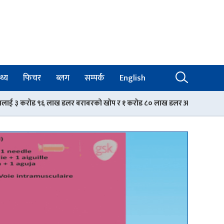
थ्य
फिचर
ब्लग
सम्पर्क
English
र बराबरको खोप र १ करोड ८० लाख डलर अनुदान दिने
स्वास्थ्य मन्त्री मेह