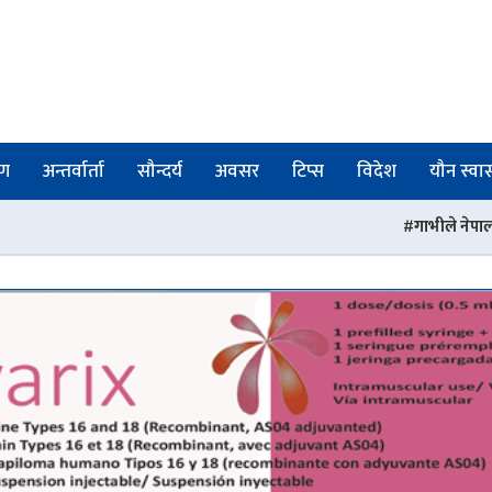
षण
अन्तर्वार्ता
सौन्दर्य
अवसर
टिप्स
विदेश
यौन स्वास्
गाभीले नेपाललाई ३ करोड ९६ लाख डल