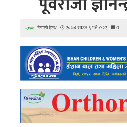
पूर्वराजा ज्ञाने
२०७४ साउन ६ गते ८:२२
0
नेपाली हेल्थ