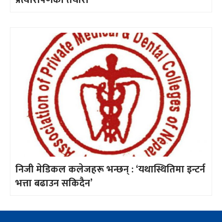
निजी मेडिकल कलेजहरू भन्छन् : ‘यथास्थितिमा इन्टर्न
भत्ता बढाउन सकिदैन’