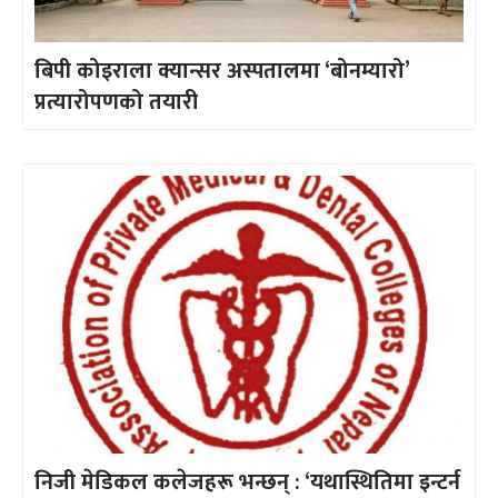
बिपी कोइराला क्यान्सर अस्पतालमा ‘बोनम्यारो’
प्रत्यारोपणको तयारी
निजी मेडिकल कलेजहरू भन्छन् : ‘यथास्थितिमा इन्टर्न