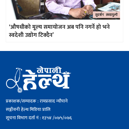
‘औषधीको मूल्य समायोजन अब पनि नगर्ने हो भने
स्वदेशी उद्योग टिक्दैन’
प्रकाशक/सम्पादक : रामप्रसाद न्यौपाने
सञ्जीवनी हेल्थ मिडिया प्रालि
सूचना विभाग दर्ता नं : १३५४ /०७५/०७६