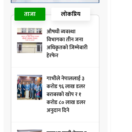
ताजा
लोकप्रिय
औषधी व्यवस्था
विभागका तीन जना
अधिकृतको जिम्मेबारी
हेरफेर
गाभीले नेपाललाई ३
करोड ९६ लाख डलर
बराबरको खोप र १
करोड ८० लाख डलर
अनुदान दिने