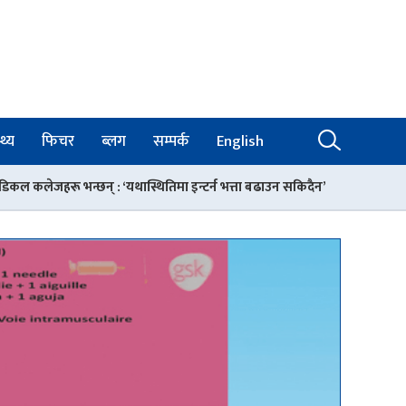
थ्य
फिचर
ब्लग
सम्पर्क
English
यथास्थितिमा इन्टर्न भत्ता बढाउन सकिदैन’
माइतीघर मण्डलामा अनसनरत डा.