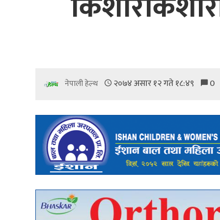
किशोरकिशोरीस
२०७४ असार १२ गते १८:४९
0
नेपाली हेल्थ