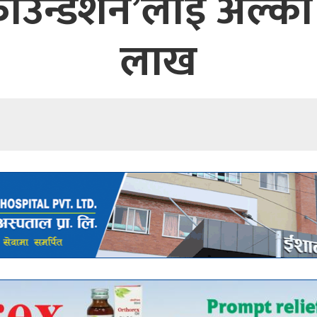
ली फाउन्डेशन’लाई अल्
लाख