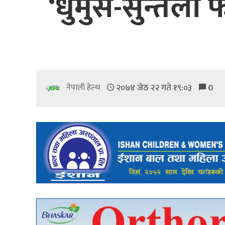
‘धुर्मुस-सुन्त
२०७४ जेठ २२ गते १९:०३
0
नेपाली हेल्थ