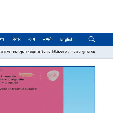
थ्य
फिचर
ब्लग
सम्पर्क
English
ा बिस्तार, डिजिटल रूपान्तरण र गुणस्तरको आधार
रोकिएन चिकित्सक तथा स्