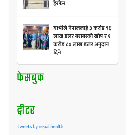
हेरफेर
गाभीले नेपाललाई ३ करोड ९६
लाख डलर बराबरको खोप र १
करोड ८० लाख डलर अनुदान
दिने
फेसबुक
ट्वीटर
Tweets by nepalihealth