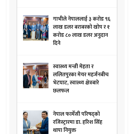
गाभीले नेपाललाई ३ करोड ९६
लाख डलर बराबरको खोप र १
करोड ८० लाख डलर अनुदान
दिने
स्वास्थ्य मन्त्री मेहता र
ललितपुरका मेयर महर्जनबीच
भेटघाट, स्वास्थ्य क्षेत्रबारे
छलफल
नेपाल फार्मेसी परिषद्को
रजिस्ट्रारमा डा. हरिश सिंह
थापा नियुक्त