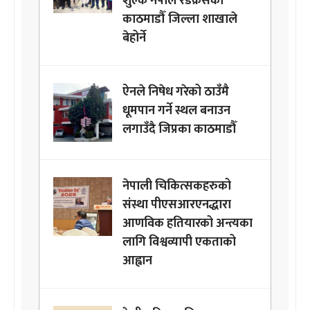
शुल्क नेपाल रेडक्रसको
काठमाडौँ जिल्ला शाखाले
बेहोर्ने
ऐनले निषेध गरेको ठाउँमै
धूमपान गर्ने स्थल बनाउन
लगाउँदै जिप्रका काठमाडौँ
नेपाली चिकित्सकहरुको
संस्था पीएसआरएनद्धारा
आणविक हतियारको अन्त्यका
लागि विश्वव्यापी एकताको
आह्वान