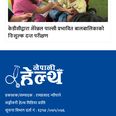
केडीसीद्वारा सेरेब्रल पाल्सी प्रभावित बालबालिकाको
निःशुल्क दन्त परीक्षण
प्रकाशक/सम्पादक : रामप्रसाद न्यौपाने
सञ्जीवनी हेल्थ मिडिया प्रालि
सूचना विभाग दर्ता नं : १३५४ /०७५/०७६