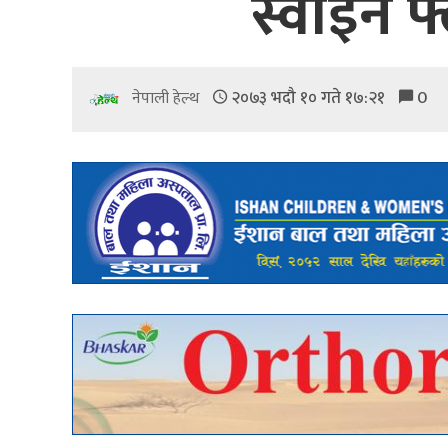
स्वाइन फ
२०७३ भदौ १० गते १७:२१
0
नेपाली हेल्थ