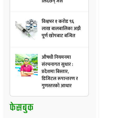
लिदैछन् जस
विश्वभर १ करोड ९६
लाख बालबालिका अझै
पूर्ण खोपबाट बन्चित
औषधी नियमनमा
संरचनागत सुधार :
प्रदेशमा बिस्तार,
डिजिटल रूपान्तरण र
गुणस्तरको आधार
फेसबुक