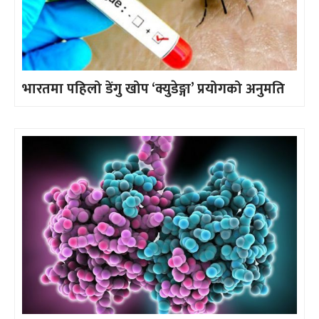
भारतमा पहिलो डेंगु खोप ‘क्युडेङ्गा’ प्रयोगको अनुमति