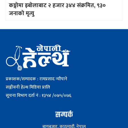
कङ्गोमा इबोलाबाट २ हजार ३४४ संक्रमित, ९३०
जनाको मृत्यु
प्रकाशक/सम्पादक : रामप्रसाद न्यौपाने
सञ्जीवनी हेल्थ मिडिया प्रालि
सूचना विभाग दर्ता नं : १३५४ /०७५/०७६
सम्पर्क
बागबजार, काठमाडौं, नेपाल