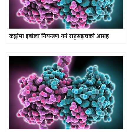
कङ्गोमा इबोला नियन्त्रण गर्न राष्ट्रसङ्घको आग्रह