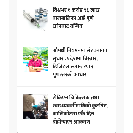
विश्वभर १ करोड ९६ लाख
बालबालिका अझै पूर्ण
खोपबाट बन्चित
औषधी नियमनमा संरचनागत
सुधार : प्रदेशमा बिस्तार,
डिजिटल रूपान्तरण र
गुणस्तरको आधार
रोकिएन चिकित्सक तथा
स्वास्थ्यकर्मीमाथिको कुटपिट,
कालिकोटमा एकै दिन
दोहोर्‍याएर आक्रमण