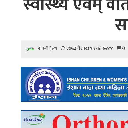
स्वास्थ्य एवम् व
सम
२०७३ वैशाख १५ गते ७:४४
0
नेपाली हेल्थ