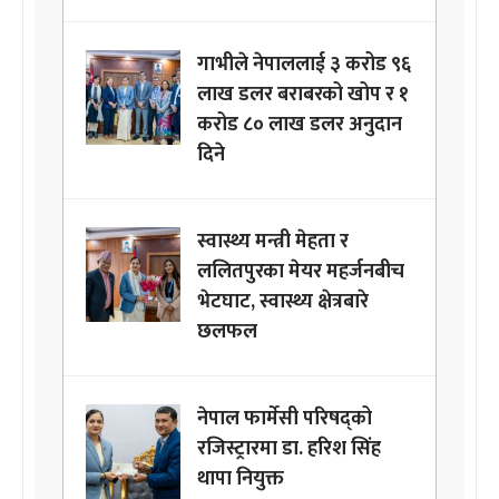
गाभीले नेपाललाई ३ करोड ९६
लाख डलर बराबरको खोप र १
करोड ८० लाख डलर अनुदान
दिने
स्वास्थ्य मन्त्री मेहता र
ललितपुरका मेयर महर्जनबीच
भेटघाट, स्वास्थ्य क्षेत्रबारे
छलफल
नेपाल फार्मेसी परिषद्को
रजिस्ट्रारमा डा. हरिश सिंह
थापा नियुक्त