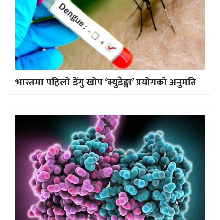
भारतमा पहिलो डेंगु खोप ‘क्युडेङ्गा’ प्रयोगको अनुमति