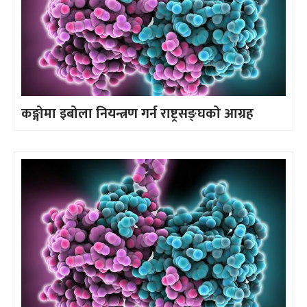
कङ्गोमा इबोला नियन्त्रण गर्न राष्ट्रसङ्घको आग्रह