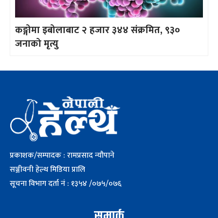
कङ्गोमा इबोलाबाट २ हजार ३४४ संक्रमित, ९३०
जनाको मृत्यु
प्रकाशक/सम्पादक : रामप्रसाद न्यौपाने
सञ्जीवनी हेल्थ मिडिया प्रालि
सूचना विभाग दर्ता नं : १३५४ /०७५/०७६
सम्पर्क