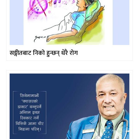
सङ्गीतबाट निको हुन्छन् धेरै रोग