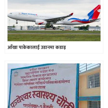
आँखा पाकेकालाई उडानमा कडाइ