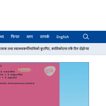
थ्य
फिचर
ब्लग
सम्पर्क
English
मीमाथिको कुटपिट, कालिकोटमा एकै दिन दोहोर्‍याएर आक्रमण
विदेशका भन्दा उ