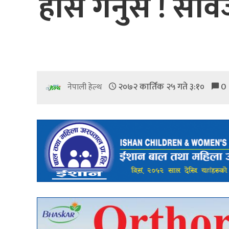
होस गर्नुस ! सार
२०७२ कार्तिक २५ गते ३:१०
0
नेपाली हेल्थ