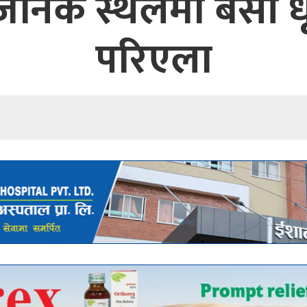
्वजनिक स्थलमा बसी धू
परिएला