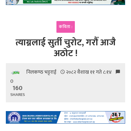
कविता :
त्याग्नलाई सुर्ती चुरोट, गरौँ आजै
अठोट !
निलकण्ठ भट्टराई
२०८२ वैशाख ११ गते ८:१४
0
160
SHARES