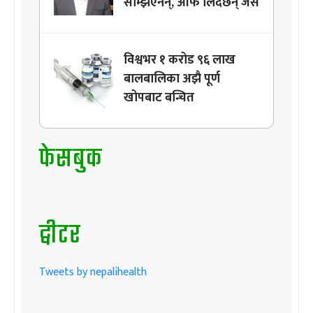
सम्झिएनन्, आफै लिदैछन् जस
विश्वभर १ करोड ९६ लाख
बालबालिका अझै पूर्ण
खोपबाट बन्चित
फेसबुक
ट्वीटर
Tweets by nepalihealth