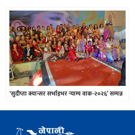
‘सुदीप्ता क्यान्सर सर्भाइभर र्‍याम्प वाक-२०२६’ सम्पन्न