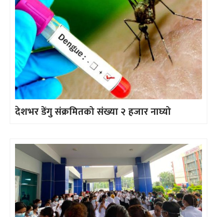
देशभर डेंगु संक्रमितको संख्या २ हजार नाघ्यो