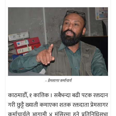
– प्रेमसागर कर्माचार्य
काठमाडौँ, १ कात्तिक । सबैभन्दा बढी पटक रक्तदान
गरी छुट्टै ख्याती कमाएका शतक रक्तदाता प्रेमसागर
कर्माचार्यले आगामी ४ मंसिरमा हुने प्रतिनिधिसभा