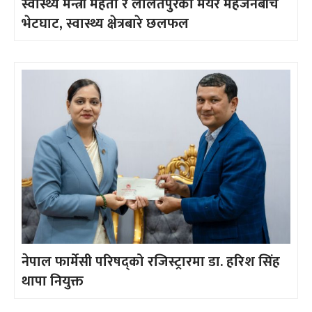
स्वास्थ्य मन्त्री मेहता र ललितपुरका मेयर महर्जनबीच
भेटघाट, स्वास्थ्य क्षेत्रबारे छलफल
नेपाल फार्मेसी परिषद्को रजिस्ट्रारमा डा. हरिश सिंह
थापा नियुक्त