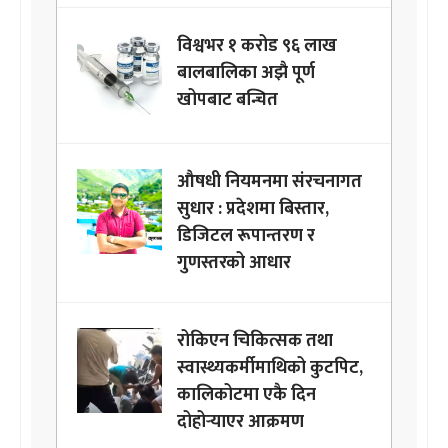
विश्वभर १ करोड ९६ लाख
बालबालिका अझै पूर्ण
खोपबाट बन्चित
औषधी नियमनमा संरचनागत
सुधार : प्रदेशमा बिस्तार,
डिजिटल रूपान्तरण र
गुणस्तरको आधार
रोकिएन चिकित्सक तथा
स्वास्थ्यकर्मीमाथिको कुटपिट,
कालिकोटमा एकै दिन
दोहोर्‍याएर आक्रमण