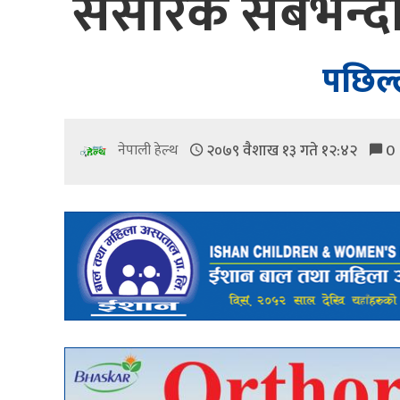
संसारकै सबैभन्दा 
पछिल्
२०७९ वैशाख १३ गते १२:४२
0
नेपाली हेल्थ