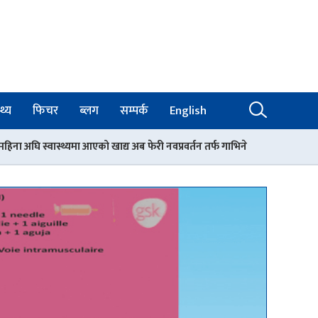
थ्य
फिचर
ब्लग
सम्पर्क
English
को खाद्य अब फेरी नवप्रवर्तन तर्फ गाभिने
नर्सिङ काउन्सिलको अध्यक्षमा सकुन्त