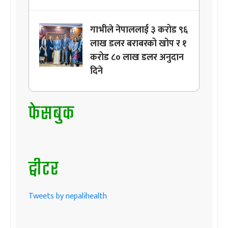
गाभीले नेपाललाई ३ करोड ९६
लाख डलर बराबरको खोप र १
करोड ८० लाख डलर अनुदान
दिने
फेसबुक
ट्वीटर
Tweets by nepalihealth