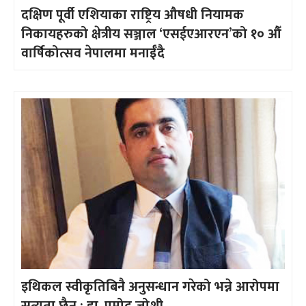
दक्षिण पूर्वी एशियाका राष्ट्रिय औषधी नियामक
निकायहरुको क्षेत्रीय सञ्जाल ‘एसईएआरएन’को १० औँ
वार्षिकोत्सव नेपालमा मनाईँदै
इथिकल स्वीकृतिबिनै अनुसन्धान गरेको भन्ने आरोपमा
सत्यता छैन : डा. प्रमोद जोशी