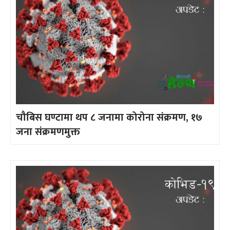
चौबिस घण्टामा थप ८ जनामा कोरोना संक्रमण, १७
जना संक्रमणमुक्त