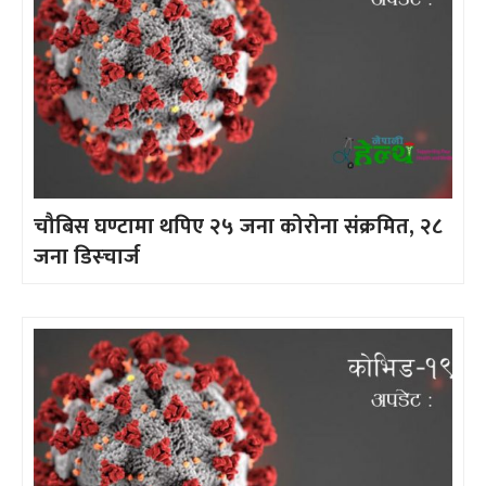
चौबिस घण्टामा थपिए २५ जना कोरोना संक्रमित, २८
जना डिस्चार्ज