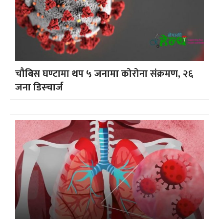
चौबिस घण्टामा थप ५ जनामा कोरोना संक्रमण, २६
जना डिस्चार्ज