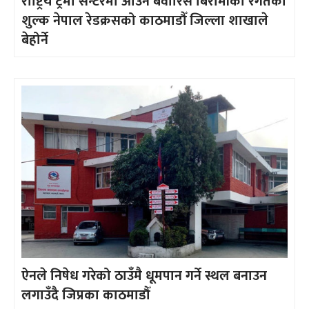
राष्ट्रिय ट्रमा सेन्टरमा आउने बेवारिसे बिरामीको रगतको
शुल्क नेपाल रेडक्रसको काठमाडौँ जिल्ला शाखाले
बेहोर्ने
ऐनले निषेध गरेको ठाउँमै धूमपान गर्ने स्थल बनाउन
लगाउँदै जिप्रका काठमाडौँ