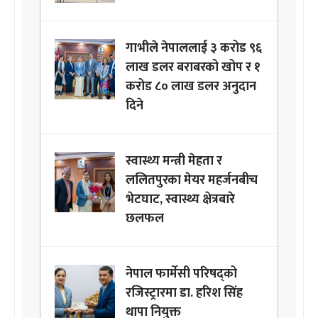
गाभीले नेपाललाई ३ करोड ९६
लाख डलर बराबरको खोप र १
करोड ८० लाख डलर अनुदान
दिने
स्वास्थ्य मन्त्री मेहता र
ललितपुरका मेयर महर्जनबीच
भेटघाट, स्वास्थ्य क्षेत्रबारे
छलफल
नेपाल फार्मेसी परिषद्को
रजिस्ट्रारमा डा. हरिश सिंह
थापा नियुक्त