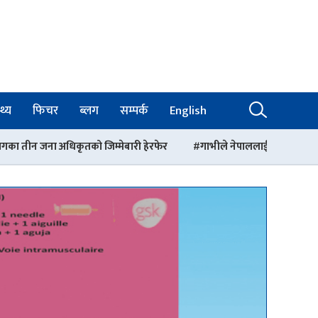
थ्य
फिचर
ब्लग
सम्पर्क
English
िम्मेबारी हेरफेर
गाभीले नेपाललाई ३ करोड ९६ लाख डलर बराबरको खोप र