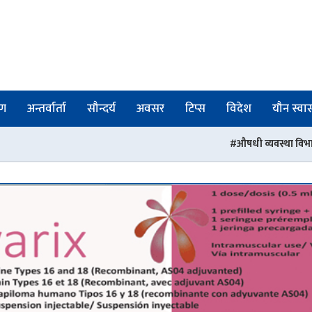
षण
अन्तर्वार्ता
सौन्दर्य
अवसर
टिप्स
विदेश
यौन स्वास्
औषधी व्यवस्था विभागका तीन जना अधिकृतको ज