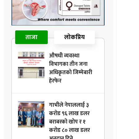
ताजा
लोकप्रिय
औषधी व्यवस्था
विभागका तीन जना
अधिकृतको जिम्मेबारी
हेरफेर
गाभीले नेपाललाई ३
करोड ९६ लाख डलर
बराबरको खोप र १
करोड ८० लाख डलर
अनुदान दिने