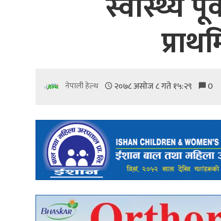
स्वास्थ्य प
प्राथ
२०७८ असोज ८ गते १५:२९
0
नेपाली हेल्थ